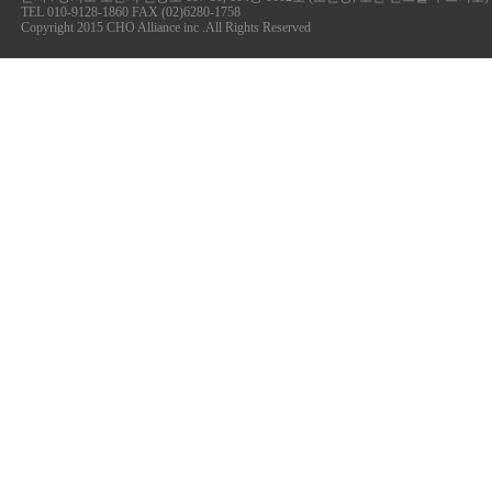
TEL 010-9128-1860 FAX (02)6280-1758
Copyright 2015 CHO Alliance inc .All Rights Reserved