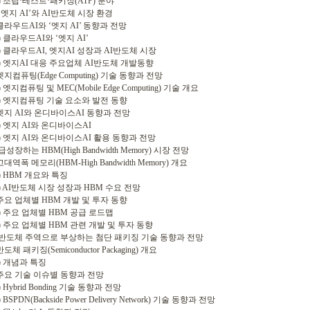
 조립·테스트·패키징(ATP) 분야
. ‘엣지 AI’와 AI반도체 시장 환경
클라우드AI와 ‘엣지 AI’ 동향과 전망
 클라우드AI와 ‘엣지 AI’
 클라우드AI, 엣지AI 성장과 AI반도체 시장
 엣지AI 대응 주요업체 AI반도체 개발동향
엣지컴퓨팅(Edge Computing) 기술 동향과 전망
엣지컴퓨팅 및 MEC(Mobile Edge Computing) 기술 개요
 엣지컴퓨팅 기술 요소와 발전 동향
엣지 AI와 온디바이스AI 동향과 전망
 엣지 AI와 온디바이스AI
 엣지 AI와 온디바이스AI 활용 동향과 전망
 급성장하는 HBM(High Bandwidth Memory) 시장 전망
대역폭 메모리(HBM-High Bandwidth Memory) 개요
 HBM 개요와 특징
 AI반도체 시장 성장과 HBM 수요 전망
주요 업체별 HBM 개발 및 투자 동향
 주요 업체별 HBM 공급 로드맵
 주요 업체별 HBM 관련 개발 및 투자 동향
. 반도체 주역으로 부상하는 첨단 패키징 기술 동향과 전망
도체 패키징(Semiconductor Packaging) 개요
 개념과 특징
주요 기술 이슈별 동향과 전망
Hybrid Bonding 기술 동향과 전망
BSPDN(Backside Power Delivery Network) 기술 동향과 전망