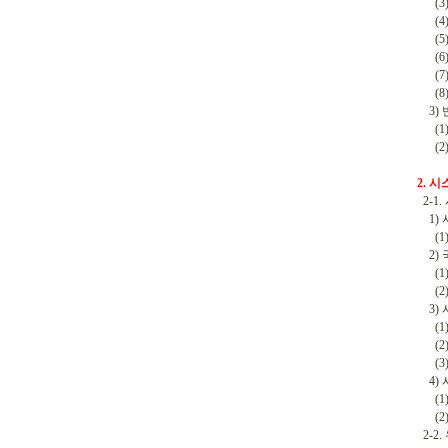
(3) 
(4) 
(5) 
(6)
(7) 
(8)
3) 
(1)
(2)
2. 
2-1
1) 
(1)
2) 
(1)
(2)
3) 
(1)
(2)
(3)
4) 
(1)
(2)
2-2