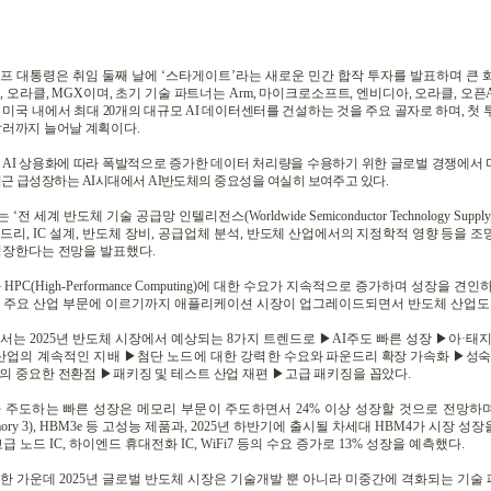
프 대통령은 취임 둘째 날에
‘
스타게이트
’
라는 새로운 민간 합작 투자를 발표하며 큰
,
오라클
, MGX
이며
,
초기 기술 파트너는
Arm,
마이크로소프트
,
엔비디아
,
오라클
,
오픈
 미국 내에서
최대
20
개의 대규모
AI
데이터센터를 건설하는 것을 주요 골자로 하며
,
첫 
달러까지 늘어날 계획이다
.
는
AI
상용화에 따라 폭발적으로 증가한 데이터 처리량을 수용하기 위한 글로벌 경쟁에서
최근 급성장하는
AI
시대에서
AI
반도체의 중요성을 여실히 보여주고 있다
.
는
‘
전 세계 반도체 기술 공급망 인텔리전스
(Worldwide Semiconductor Technology Supply 
드리
, IC
설계
,
반도체 장비
,
공급업체 분석
,
반도체 산업에서의 지정학적 영향 등을 조
성장한다는 전망을 발표했다
.
와
HPC(High-Performance Computing)
에 대한 수요가 지속적으로 증가하며 성장을 견인
 주요 산업 부문에 이르기까지 애플리케이션 시장이 업그레이드되면서 반도체 산업도
고서는
2025
년 반도체 시장에서 예상되는
8
가지 트렌드로
▶
AI
주도 빠른 성장
▶
아
·
태
산업의 계속적인 지배
▶
첨단 노드에 대한 강력한
수요와 파운드리 확장 가속화
▶
성숙
의 중요한 전환점
▶
패키징 및 테스트 산업 재편
▶
고급 패키징을 꼽았다
.
 주도하는 빠른 성장은 메모리 부문이 주도하면서
24%
이상 성장할 것으로 전망하
ory 3), HBM3e
등 고성능 제품과
, 2025
년 하반기에 출시될 차세대
HBM4
가 시장 성장
고급 노드
IC,
하이엔드 휴대전화
IC, WiFi7
등의 수요 증가로
13%
성장을 예측했다
.
한 가운데
2025
년 글로벌 반도체 시장은 기술개발 뿐 아니라 미중간에 격화되는 기술