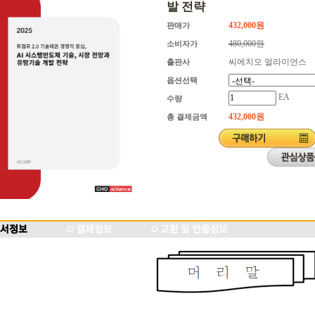
발 전략
432,000원
판매가
480,000원
소비자가
씨에치오 얼라이언스
출판사
옵션선택
EA
수량
432,000
원
총 결제금액