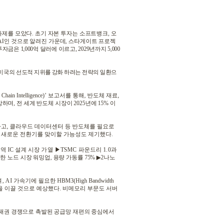
 화제를
모았다
.
초기 자본 투자는 소프트뱅크
,
오
AI
인 것으로 알려진 가운데
,
스타게이트 프로젝
투자금은
1,000
억 달러에 이르고
, 2029
년까지
5,000
 미국의
선도적 지위를 강화 하려는 전략의 일환으
Chain Intelligence)’
보고서를 통해
,
반도체 재료
,
망하며
,
전 세계 반도체 시장이
2025
년에
15%
이
하고
,
클라우드 데이터센터 등 반도체를 필요로
 새로운 전환기를 맞이할 가능성도 제기했다
.
지역
IC
설계 시장 가열
▶
TSMC
파운드리
1.0
과
한 노드 시장 워밍업
,
용량 가동률
75%
▶
2
나노
며
, AI
가속기에 필요한
HBM3(High Bandwidth
을 이끌 것으로 예상했다
.
비메모리 부문도 서버
 패권
경쟁으로 촉발된 공급망 재편의 중심에서