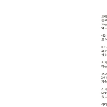
트럼
픈
AI
트는
억 
이
로 
IDC
파운
상 
AI
하는
보
2.0
기술
AI
가
Mem
용 
이러