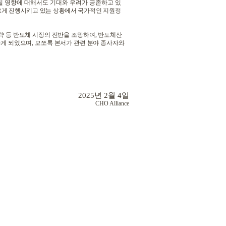
칠 영향에 대해서도 기대와 우려가 공존하고 있
빠르게 진행시키고 있는 상황에서 국가적인 지원정
략 등
반도체 시장의 전반을 조망하여
,
반도체산
하게 되었으며
,
모쪼록 본서가 관련 분야 종사자와
2025
년
2
월
4
일
CHO Alliance