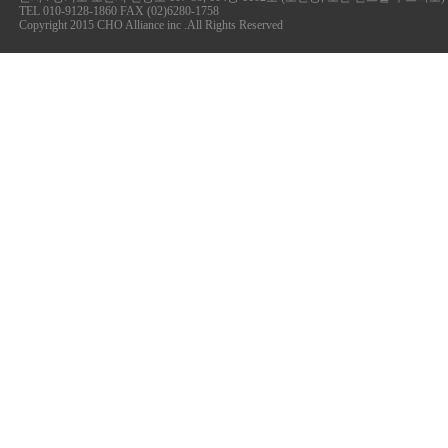
TEL 010-9128-1860 FAX (02)6280-1758
Copyright 2015 CHO Alliance inc .All Rights Reserved